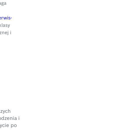
ga
rwis-
klasy
nej i
szych
dzenia i
ycie po