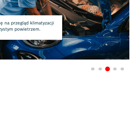
Umów się na wizytę w naszym serwisie. O szcze
doradcę.
Więcej