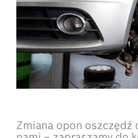
Zmiana opon oszczędź c
nami – zapraszamy do k