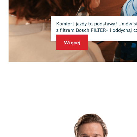
zegląd klimatyzacji
m powietrzem.