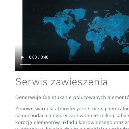
Serwis zawieszenia
Denerwuje Cię stukanie poluzowanych elementó
Zimowe warunki atmosferyczne nie są neutraln
samochodach a dziury zapewne nie znikną całkie
korozję elementów układu kierowniczego oraz z
wjechaniu w kolejną dziurę pogłębiając uszkodz