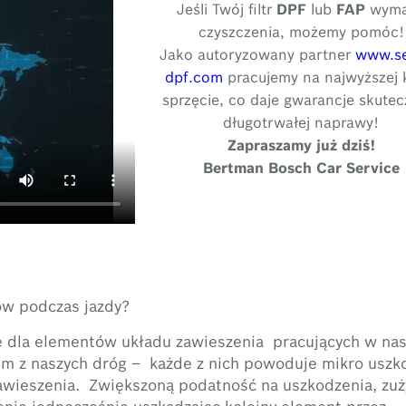
Jeśli Twój filtr
DPF
lub
FAP
wyma
czyszczenia, możemy pomóc!
Jako autoryzowany partner
www.se
dpf.com
pracujemy na najwyższej 
sprzęcie, co daje gwarancje skutecz
długotrwałej naprawy!
Zapraszamy już dziś!
Bertman Bosch Car Service
w podczas jazdy?
e dla elementów układu zawieszenia pracujących w na
m z naszych dróg – każde z nich powoduje mikro uszko
awieszenia. Zwiększoną podatność na uszkodzenia, zuż
enie jednocześnie uszkadzając kolejny element przez