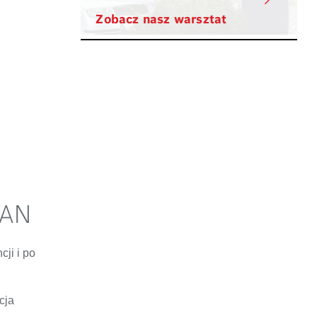
Zobacz nasz warsztat
MAN
ji i po
cja